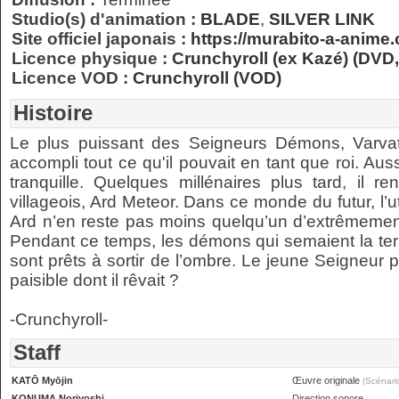
Studio(s) d'animation :
BLADE
,
SILVER LINK
Site officiel japonais :
https://murabito-a-anime
Licence physique :
Crunchyroll (ex Kazé) (DVD,
Licence VOD :
Crunchyroll (VOD)
Histoire
Le plus puissant des Seigneurs Démons, Varvato
accompli tout ce qu'il pouvait en tant que roi. Aussi
tranquille. Quelques millénaires plus tard, il r
villageois, Ard Meteor. Dans ce monde du futur, l’ut
Ard n’en reste pas moins quelqu’un d’extrêmement p
Pendant ce temps, les démons qui semaient la ter
sont prêts à sortir de l’ombre. Le jeune Seigneur p
paisible dont il rêvait ?
-Crunchyroll-
Staff
KATŌ Myōjin
Œuvre originale
(Scénari
KONUMA Noriyoshi
Direction sonore