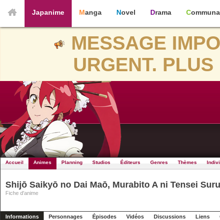
Japanime
Manga
Novel
Drama
Communa
MESSAGE IMPO
URGENT. PLUS 
Accueil
Animes
Planning
Studios
Éditeurs
Genres
Thèmes
Indiv
Shijō Saikyō no Dai Maō, Murabito A ni Tensei Sur
Fiche d'anime
Informations
Personnages
Épisodes
Vidéos
Discussions
Liens