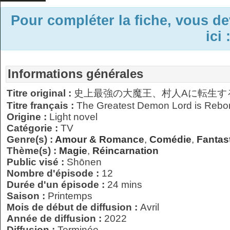
Pour compléter la fiche, vous d
ici 
Informations générales
Titre original :
史上最強の大魔王、村人Aに転生す
Titre français :
The Greatest Demon Lord is Rebor
Origine :
Light novel
Catégorie :
TV
Genre(s) :
Amour & Romance
,
Comédie
,
Fantas
Thème(s) :
Magie
,
Réincarnation
Public visé :
Shōnen
Nombre d'épisode :
12
Durée d'un épisode :
24 mins
Saison :
Printemps
Mois de début de diffusion :
Avril
Année de diffusion :
2022
Diffusion :
Terminée