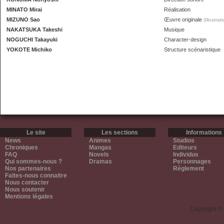
MINATO Mirai
Réalisation
MIZUNO Sao
Œuvre originale
(Illustrat
NAKATSUKA Takeshi
Musique
NOGUCHI Takayuki
Character-design
YOKOTE Michiko
Structure scénaristique
Le site
Les sections
Informations
News
Animes
Studios
Chroniques
Mangas
Editeurs
FAQ
Novels
Individus
Qui sommes-nous ?
Dramas
Personnages
Nos partenaires
Règlement
Faites-nous connaitre
Nous contacter
Nous soutenir
Mentions légales
Copyright ©