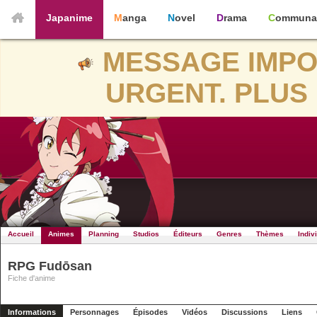
Japanime
Manga
Novel
Drama
Communa
MESSAGE IMPO
URGENT. PLUS 
Accueil
Animes
Planning
Studios
Éditeurs
Genres
Thèmes
Indiv
RPG Fudōsan
Fiche d'anime
Informations
Personnages
Épisodes
Vidéos
Discussions
Liens