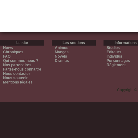
Le site
Les sections
Informations
News
Animes
Studios
Chroniques
Mangas
Editeurs
FAQ
Novels
Individus
Qui sommes-nous ?
Dramas
Personnages
Nos partenaires
Règlement
Faites-nous connaitre
Nous contacter
Nous soutenir
Mentions légales
Copyright ©