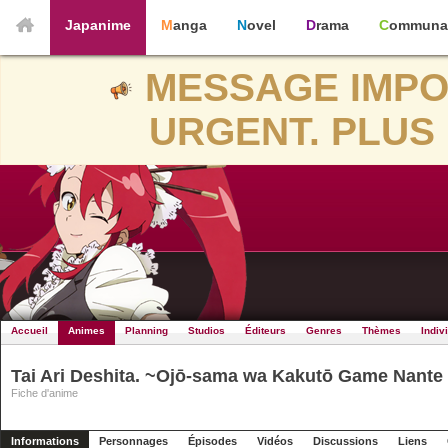
Japanime
Manga
Novel
Drama
Communa
MESSAGE IMPO
URGENT. PLUS 
Accueil
Animes
Planning
Studios
Éditeurs
Genres
Thèmes
Indiv
Tai Ari Deshita. ~Ojō-sama wa Kakutō Game Nante
Fiche d'anime
Informations
Personnages
Épisodes
Vidéos
Discussions
Liens