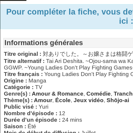
Pour compléter la fiche, vous d
ici 
Informations générales
Titre original :
対ありでした。～お嬢さまは格闘ゲ
Titre alternatif :
Tai Ari Deshita. ~Ojou-sama wa 
GGWP. ~Young Ladies Don't Play Fighting Games
Titre français :
Young Ladies Don't Play Fighting
Origine :
Manga
Catégorie :
TV
Genre(s) :
Amour & Romance
,
Comédie
,
Tranch
Thème(s) :
Amour
,
École
,
Jeux vidéo
,
Shōjo-ai
Public visé :
Yuri
Nombre d'épisode :
12
Durée d'un épisode :
24 mins
Saison :
Été
Mois de début de diffusion :
Juillet