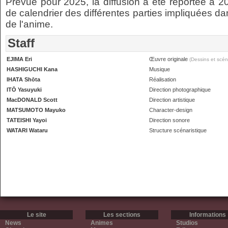
Prévue pour 2025, la diffusion a été reportée à 
de calendrier des différentes parties impliquées dan
de l'anime.
Staff
EJIMA Eri
Œuvre originale
(Dessins et scén
HASHIGUCHI Kana
Musique
IHATA Shōta
Réalisation
ITŌ Yasuyuki
Direction photographique
MacDONALD Scott
Direction artistique
MATSUMOTO Mayuko
Character-design
TATEISHI Yayoi
Direction sonore
WATARI Wataru
Structure scénaristique
Le site
Les sections
Informations
News
Animes
Studios