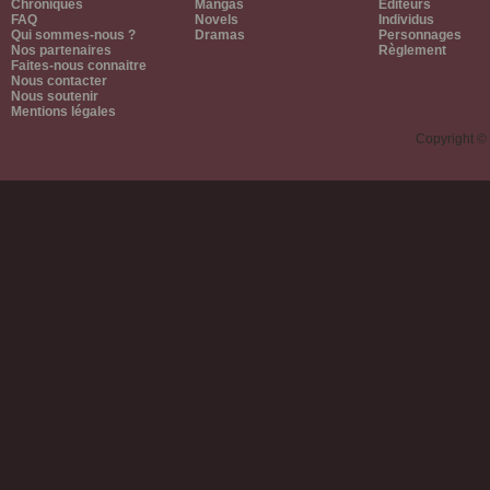
Chroniques
Mangas
Editeurs
FAQ
Novels
Individus
Qui sommes-nous ?
Dramas
Personnages
Nos partenaires
Règlement
Faites-nous connaitre
Nous contacter
Nous soutenir
Mentions légales
Copyright ©