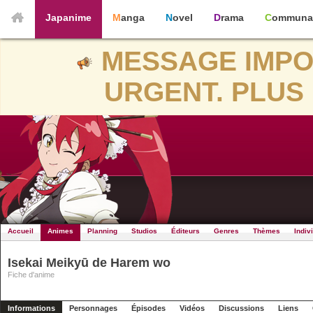
Japanime
Manga
Novel
Drama
Communa
MESSAGE IMPO
URGENT. PLUS 
Accueil
Animes
Planning
Studios
Éditeurs
Genres
Thèmes
Indiv
Isekai Meikyū de Harem wo
Fiche d'anime
Informations
Personnages
Épisodes
Vidéos
Discussions
Liens