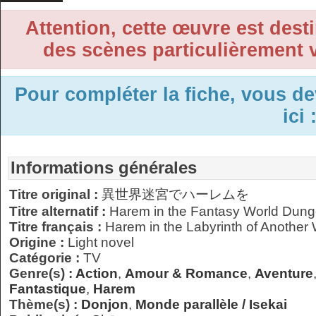
Attention, cette œuvre est desti
des scènes particulièrement v
Pour compléter la fiche, vous d
ici 
Informations générales
Titre original :
異世界迷宮でハーレムを
Titre alternatif :
Harem in the Fantasy World Dun
Titre français :
Harem in the Labyrinth of Another
Origine :
Light novel
Catégorie :
TV
Genre(s) :
Action
,
Amour & Romance
,
Aventure
Fantastique
,
Harem
Thème(s) :
Donjon
,
Monde parallèle / Isekai