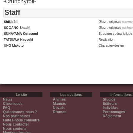
-Crunchyroll-
Staff
Shikidōji
Œuvre originale
(Illustra
SOGANO Shachi
Œuvre originale
(Scénari
SUNAYAMA Kurasumi
Structure scénaristique
TATSUWA Naoyuki
Réalisation
UNO Makoto
Character-design
Le site
Les sections
Informations
News
Animes
Studios
Chroniques
Mangas
Editeurs
FAQ
Novels
Individus
Qui sommes-nous ?
Dramas
Personnages
Nos partenaires
Règlement
Faites-nous connaitre
Nous contacter
Nous soutenir
Mentions légales