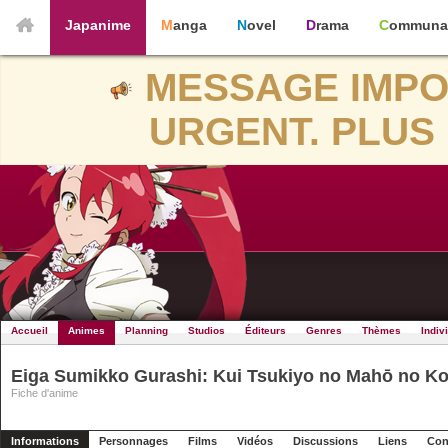
Japanime
Manga
Novel
Drama
Communa
MESSAGE IMPO
URGENT. PLUS 
Accueil
Animes
Planning
Studios
Éditeurs
Genres
Thèmes
Indiv
Eiga Sumikko Gurashi: Kui Tsukiyo no Mahō no K
Fiche d'anime
Informations
Personnages
Films
Vidéos
Discussions
Liens
Con