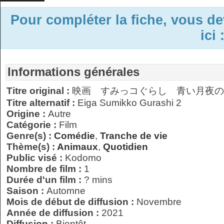
Pour compléter la fiche, vous d
ici 
Informations générales
Titre original :
映画 すみっコぐらし ⻘い月夜の
Titre alternatif :
Eiga Sumikko Gurashi 2
Origine :
Autre
Catégorie :
Film
Genre(s) :
Comédie
,
Tranche de vie
Thème(s) :
Animaux
,
Quotidien
Public visé :
Kodomo
Nombre de film :
1
Durée d'un film :
? mins
Saison :
Automne
Mois de début de diffusion :
Novembre
Année de diffusion :
2021
Diffusion :
Bientôt