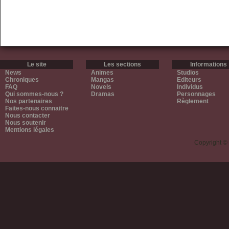
Le site
Les sections
Informations
News
Animes
Studios
Chroniques
Mangas
Editeurs
FAQ
Novels
Individus
Qui sommes-nous ?
Dramas
Personnages
Nos partenaires
Règlement
Faites-nous connaitre
Nous contacter
Nous soutenir
Mentions légales
Copyright ©