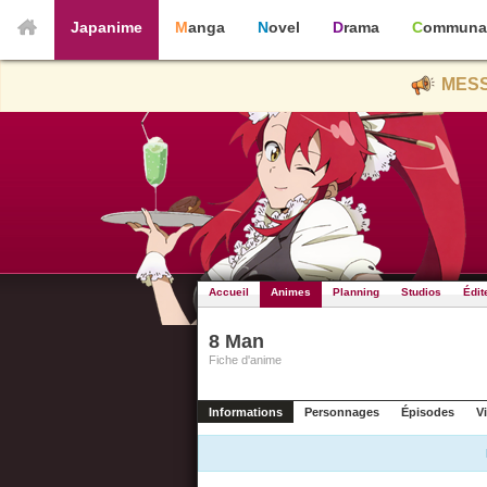
Japanime
Manga
Novel
Drama
Communa
MESS
Accueil
Animes
Planning
Studios
Édit
8 Man
Fiche d'anime
Informations
Personnages
Épisodes
V