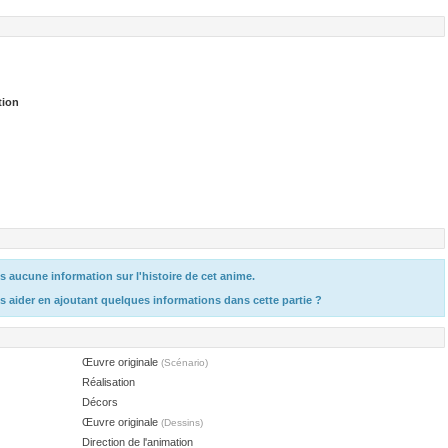
tion
 aucune information sur l'histoire de cet anime.
s aider en ajoutant quelques informations dans cette partie ?
Œuvre originale
(Scénario)
Réalisation
Décors
Œuvre originale
(Dessins)
Direction de l'animation