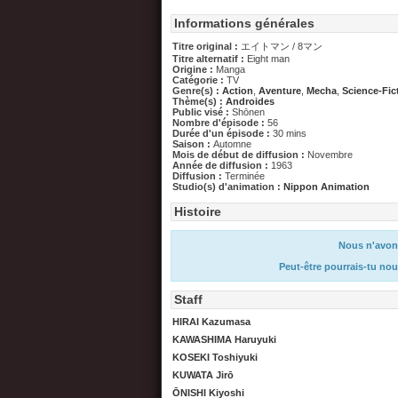
Informations générales
Titre original :
エイトマン / 8マン
Titre alternatif :
Eight man
Origine :
Manga
Catégorie :
TV
Genre(s) :
Action
,
Aventure
,
Mecha
,
Science-Fic
Thème(s) :
Androides
Public visé :
Shōnen
Nombre d'épisode :
56
Durée d'un épisode :
30 mins
Saison :
Automne
Mois de début de diffusion :
Novembre
Année de diffusion :
1963
Diffusion :
Terminée
Studio(s) d'animation :
Nippon Animation
Histoire
Nous n'avons
Peut-être pourrais-tu nou
Staff
HIRAI Kazumasa
KAWASHIMA Haruyuki
KOSEKI Toshiyuki
KUWATA Jirō
ŌNISHI Kiyoshi