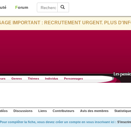
uté
Forum
AGE IMPORTANT : RECRUTEMENT URGENT. PLUS D'INF
eurs
Genres
Thèmes
Individus
Personnages
idéos
Discussions
Liens
Contributeurs
Avis des membres
Statistiqu
Pour compléter la fiche, vous devez créer un compte en vous inscrivant ici :
S'inscrir