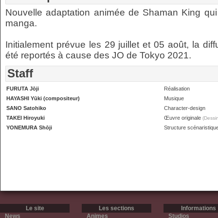
Nouvelle adaptation animée de Shaman King qui de
manga.
Initialement prévue les 29 juillet et 05 août, la d
été reportés à cause des JO de Tokyo 2021.
Staff
FURUTA Jōji
Réalisation
HAYASHI Yūki (compositeur)
Musique
SANO Satohiko
Character-design
TAKEI Hiroyuki
Œuvre originale
(Dessin
YONEMURA Shōji
Structure scénaristiqu
Le site
Les sections
Informations
News
Animes
Studios