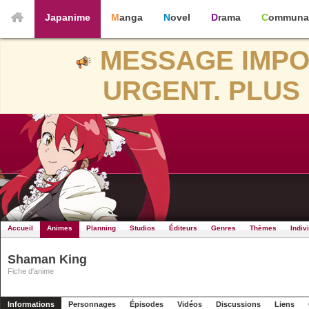
Japanime
Manga
Novel
Drama
Communa
MESSAGE IMPO
URGENT. PLUS 
Accueil
Animes
Planning
Studios
Éditeurs
Genres
Thèmes
Indiv
Shaman King
Fiche d'anime
Informations
Personnages
Épisodes
Vidéos
Discussions
Liens