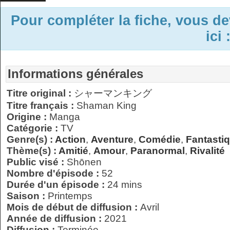
Pour compléter la fiche, vous d
ici 
Informations générales
Titre original :
シャーマンキング
Titre français :
Shaman King
Origine :
Manga
Catégorie :
TV
Genre(s) :
Action
,
Aventure
,
Comédie
,
Fantasti
Thème(s) :
Amitié
,
Amour
,
Paranormal
,
Rivalité
Public visé :
Shōnen
Nombre d'épisode :
52
Durée d'un épisode :
24 mins
Saison :
Printemps
Mois de début de diffusion :
Avril
Année de diffusion :
2021
Diffusion :
Terminée