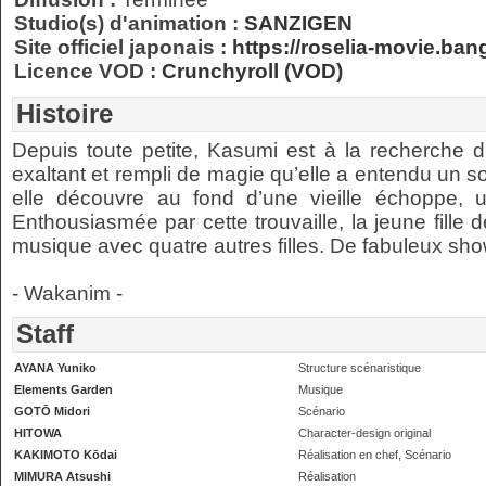
Studio(s) d'animation :
SANZIGEN
Site officiel japonais :
https://roselia-movie.ba
Licence VOD :
Crunchyroll (VOD)
Histoire
Depuis toute petite, Kasumi est à la recherche du
exaltant et rempli de magie qu’elle a entendu un soi
elle découvre au fond d’une vieille échoppe, u
Enthousiasmée par cette trouvaille, la jeune fill
musique avec quatre autres filles. De fabuleux sho
- Wakanim -
Staff
AYANA Yuniko
Structure scénaristique
Elements Garden
Musique
GOTŌ Midori
Scénario
HITOWA
Character-design original
KAKIMOTO Kōdai
Réalisation en chef, Scénario
MIMURA Atsushi
Réalisation