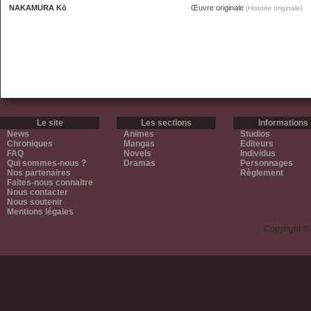
NAKAMURA Kō
Œuvre originale
(Histoire originale)
Le site
Les sections
Informations
News
Animes
Studios
Chroniques
Mangas
Editeurs
FAQ
Novels
Individus
Qui sommes-nous ?
Dramas
Personnages
Nos partenaires
Règlement
Faites-nous connaitre
Nous contacter
Nous soutenir
Mentions légales
Copyright ©