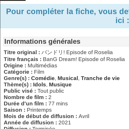
Pour compléter la fiche, vous d
ici 
Informations générales
Titre original :
バンドリ! Episode of Roselia
Titre français :
BanG Dream! Episode of Roselia
Origine :
Multimédias
Catégorie :
Film
Genre(s) :
Comédie
,
Musical
,
Tranche de vie
Thème(s) :
Idols
,
Musique
Public visé :
Tout public
Nombre de film :
2
Durée d'un film :
77 mins
Saison :
Printemps
Mois de début de diffusion :
Avril
Année de diffusion :
2021
Diffusion :
Terminée