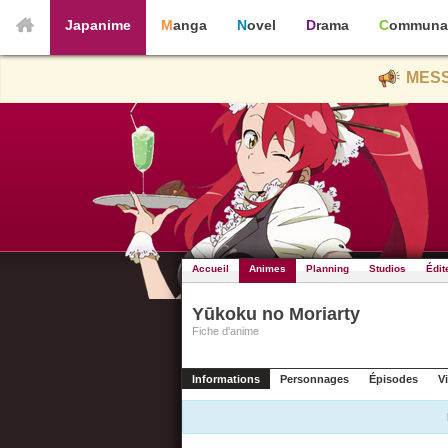
Japanime
Manga
Novel
Drama
Communa
MESS
Accueil
Animes
Planning
Studios
Édit
Yūkoku no Moriarty
Fiche d'anime
Informations
Personnages
Épisodes
V