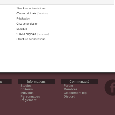
Structure scénaristique
Œuvre originale
(Dessins)
Réalisation
Character-design
Musique
Œuvre originale
(Scénario)
Structure scénaristique
ns
Informations
Communauté
Studios
Forum
Editeurs
Membres
Individus
Classement Icp
Personnages
Discord
Règlement