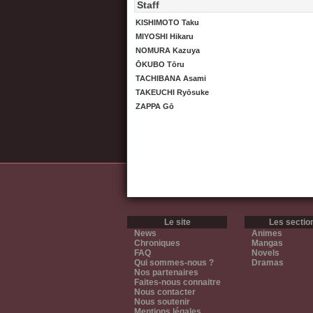
Staff
KISHIMOTO Taku
MIYOSHI Hikaru
NOMURA Kazuya
ŌKUBO Tōru
TACHIBANA Asami
TAKEUCHI Ryōsuke
ZAPPA Gō
Le site
Les sectio
News
Animes
Chroniques
Mangas
FAQ
Novels
Qui sommes-nous ?
Dramas
Nos partenaires
Faites-nous connaitre
Nous contacter
Nous soutenir
Mentions légales