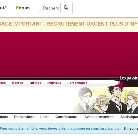
uté
Forum
AGE IMPORTANT : RECRUTEMENT URGENT. PLUS D'INF
eurs
Genres
Thèmes
Individus
Personnages
idéos
Discussions
Liens
Contributeurs
Avis des membres
Statistiqu
Pour compléter la fiche, vous devez créer un compte en vous inscrivant ici :
S'inscrir