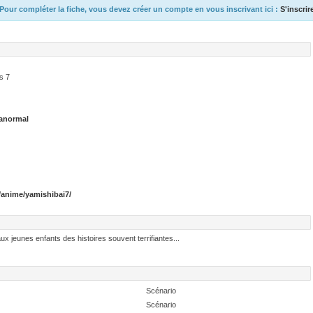
Pour compléter la fiche, vous devez créer un compte en vous inscrivant ici :
S'inscrir
s 7
anormal
/anime/yamishibai7/
x jeunes enfants des histoires souvent terrifiantes...
Scénario
Scénario