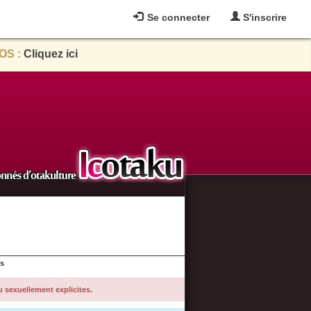
Se connecter
S'inscrire
OS :
Cliquez ici
es
u sexuellement explicites.