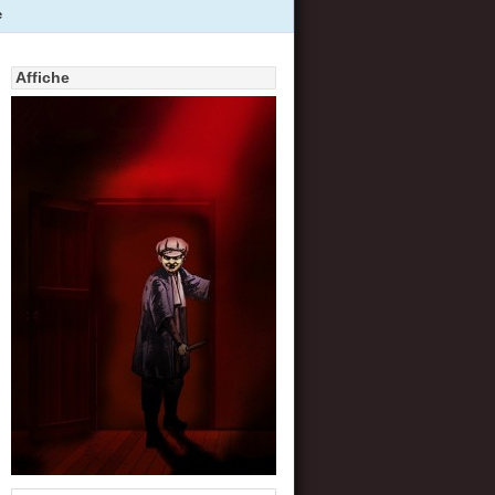
e
Affiche