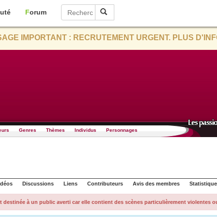
uté
Forum
AGE IMPORTANT : RECRUTEMENT URGENT. PLUS D'INF
eurs
Genres
Thèmes
Individus
Personnages
idéos
Discussions
Liens
Contributeurs
Avis des membres
Statistiqu
t destinée à un public averti car elle contient des scènes particulièrement violentes o