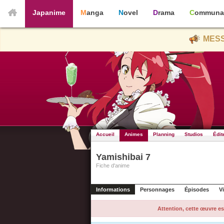
Japanime
Manga
Novel
Drama
Communa
MESS
Accueil
Animes
Planning
Studios
Édit
Yamishibai 7
Fiche d'anime
Informations
Personnages
Épisodes
V
Attention, cette œuvre es