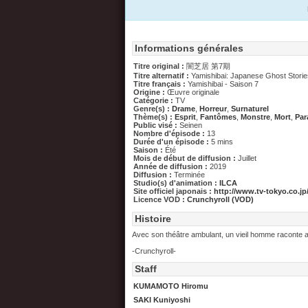
Informations générales
Titre original :
闇芝居 第7期
Titre alternatif :
Yamishibai: Japanese Ghost Storie
Titre français :
Yamishibai - Saison 7
Origine :
Œuvre originale
Catégorie :
TV
Genre(s) :
Drame
,
Horreur
,
Surnaturel
Thème(s) :
Esprit
,
Fantômes
,
Monstre
,
Mort
,
Par
Public visé :
Seinen
Nombre d'épisode :
13
Durée d'un épisode :
5 mins
Saison :
Été
Mois de début de diffusion :
Juillet
Année de diffusion :
2019
Diffusion :
Terminée
Studio(s) d'animation :
ILCA
Site officiel japonais :
http://www.tv-tokyo.co.jp
Licence VOD :
Crunchyroll (VOD)
Histoire
Avec son théâtre ambulant, un vieil homme raconte au
-Crunchyroll-
Staff
KUMAMOTO Hiromu
SAKI Kuniyoshi