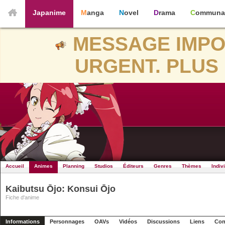
Japanime
Manga
Novel
Drama
Communa
MESSAGE IMPO
URGENT. PLUS 
Accueil
Animes
Planning
Studios
Éditeurs
Genres
Thèmes
Indiv
Kaibutsu Ōjo: Konsui Ōjo
Fiche d'anime
Informations
Personnages
OAVs
Vidéos
Discussions
Liens
Con