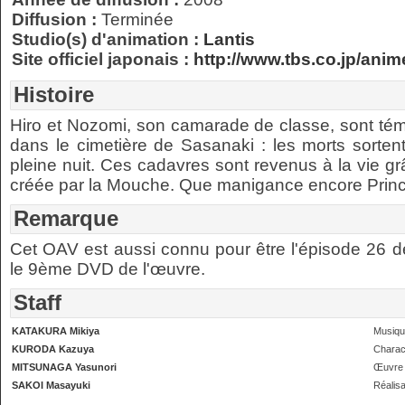
Diffusion :
Terminée
Studio(s) d'animation :
Lantis
Site officiel japonais :
http://www.tbs.co.jp/anim
Histoire
Hiro et Nozomi, son camarade de classe, sont t
dans le cimetière de Sasanaki : les morts sorten
pleine nuit. Ces cadavres sont revenus à la vie grâ
créée par la Mouche. Que manigance encore Princ
Remarque
Cet OAV est aussi connu pour être l'épisode 26 de 
le 9ème DVD de l'œuvre.
Staff
KATAKURA Mikiya
Musiq
KURODA Kazuya
Charac
MITSUNAGA Yasunori
Œuvre 
SAKOI Masayuki
Réalisa