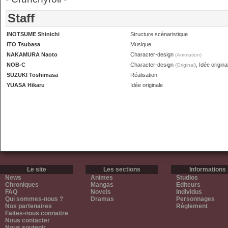
Staff
INOTSUME Shinichi
Structure scénaristique
ITO Tsubasa
Musique
NAKAMURA Naoto
Character-design
(Animation)
NOB-C
Character-design
, Idée origina
(Original)
SUZUKI Toshimasa
Réalisation
YUASA Hikaru
Idée originale
Le site
Les sections
Informations
News
Animes
Studios
Chroniques
Mangas
Editeurs
FAQ
Novels
Individus
Qui sommes-nous ?
Dramas
Personnages
Nos partenaires
Règlement
Faites-nous connaitre
Nous contacter
Nous soutenir