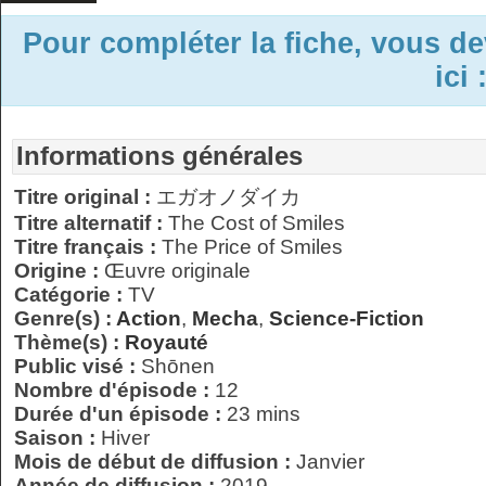
Pour compléter la fiche, vous d
ici 
Informations générales
Titre original :
エガオノダイカ
Titre alternatif :
The Cost of Smiles
Titre français :
The Price of Smiles
Origine :
Œuvre originale
Catégorie :
TV
Genre(s) :
Action
,
Mecha
,
Science-Fiction
Thème(s) :
Royauté
Public visé :
Shōnen
Nombre d'épisode :
12
Durée d'un épisode :
23 mins
Saison :
Hiver
Mois de début de diffusion :
Janvier
Année de diffusion :
2019