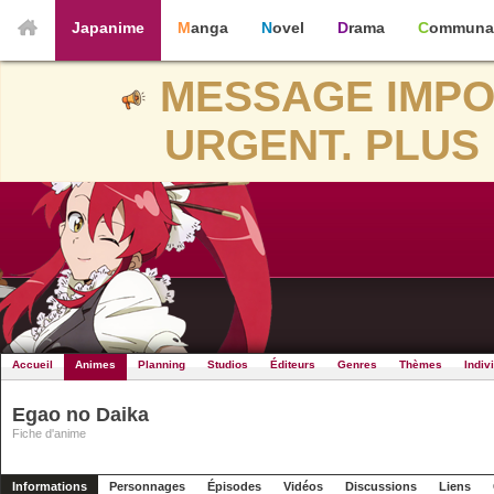
Japanime
Manga
Novel
Drama
Communa
MESSAGE IMPO
URGENT. PLUS 
Accueil
Animes
Planning
Studios
Éditeurs
Genres
Thèmes
Indiv
Egao no Daika
Fiche d'anime
Informations
Personnages
Épisodes
Vidéos
Discussions
Liens