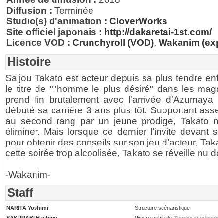
Diffusion :
Terminée
Studio(s) d'animation :
CloverWorks
Site officiel japonais :
http://dakaretai-1st.com/
Licence VOD :
Crunchyroll (VOD)
,
Wakanim (exp
Histoire
Saijou Takato est acteur depuis sa plus tendre enf
le titre de "l'homme le plus désiré" dans les ma
prend fin brutalement avec l'arrivée d'Azumaya
débuté sa carrière 3 ans plus tôt. Supportant ass
au second rang par un jeune prodige, Takato ne
éliminer. Mais lorsque ce dernier l’invite devant
pour obtenir des conseils sur son jeu d’acteur, Tak
cette soirée trop alcoolisée, Takato se réveille nu 
-Wakanim-
Staff
NARITA Yoshimi
Structure scénaristique
SAKURABI Hashigo
Œuvre originale
(Dessins et scénario