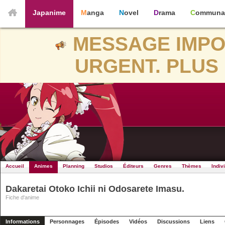
Japanime
Manga
Novel
Drama
Communa
MESSAGE IMPO
URGENT. PLUS 
Accueil
Animes
Planning
Studios
Éditeurs
Genres
Thèmes
Indiv
Dakaretai Otoko Ichii ni Odosarete Imasu.
Fiche d'anime
Informations
Personnages
Épisodes
Vidéos
Discussions
Liens