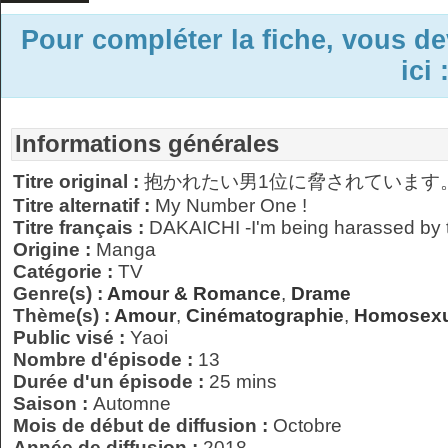
Pour compléter la fiche, vous d
ici 
Informations générales
Titre original :
抱かれたい男1位に脅されています
Titre alternatif :
My Number One !
Titre français :
DAKAICHI -I'm being harassed by t
Origine :
Manga
Catégorie :
TV
Genre(s) :
Amour & Romance
,
Drame
Thème(s) :
Amour
,
Cinématographie
,
Homosexu
Public visé :
Yaoi
Nombre d'épisode :
13
Durée d'un épisode :
25 mins
Saison :
Automne
Mois de début de diffusion :
Octobre
Année de diffusion :
2018