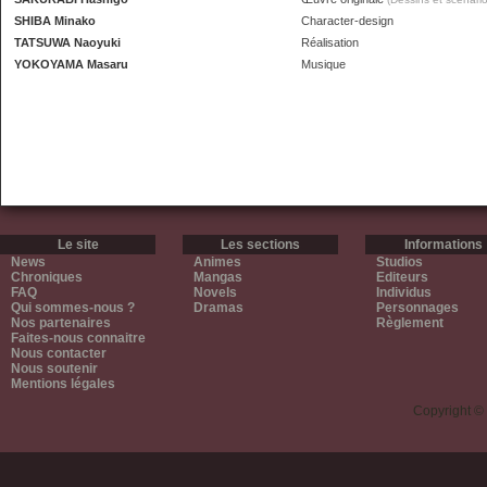
SHIBA Minako
Character-design
TATSUWA Naoyuki
Réalisation
YOKOYAMA Masaru
Musique
Le site
Les sections
Informations
News
Animes
Studios
Chroniques
Mangas
Editeurs
FAQ
Novels
Individus
Qui sommes-nous ?
Dramas
Personnages
Nos partenaires
Règlement
Faites-nous connaitre
Nous contacter
Nous soutenir
Mentions légales
Copyright ©