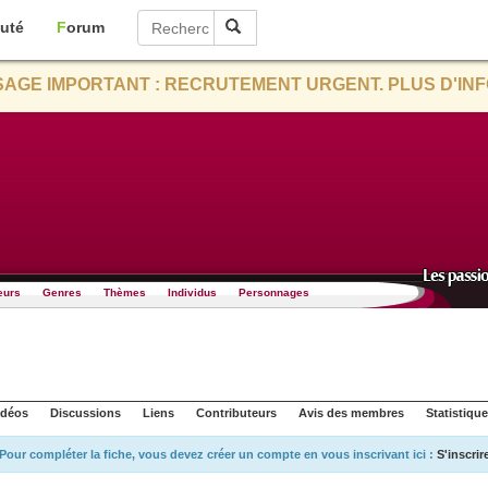
uté
Forum
AGE IMPORTANT : RECRUTEMENT URGENT. PLUS D'INF
eurs
Genres
Thèmes
Individus
Personnages
idéos
Discussions
Liens
Contributeurs
Avis des membres
Statistiqu
Pour compléter la fiche, vous devez créer un compte en vous inscrivant ici :
S'inscrir