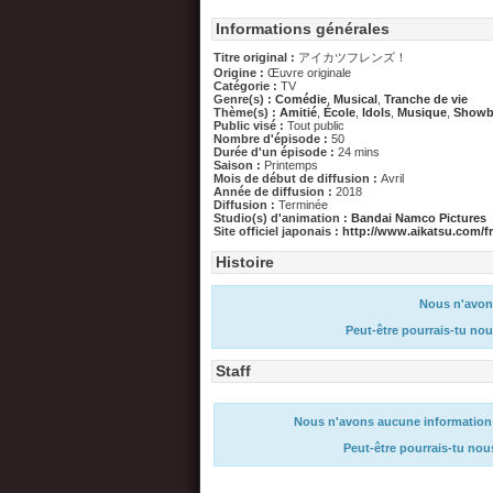
Informations générales
Titre original :
アイカツフレンズ！
Origine :
Œuvre originale
Catégorie :
TV
Genre(s) :
Comédie
,
Musical
,
Tranche de vie
Thème(s) :
Amitié
,
École
,
Idols
,
Musique
,
Showb
Public visé :
Tout public
Nombre d'épisode :
50
Durée d'un épisode :
24 mins
Saison :
Printemps
Mois de début de diffusion :
Avril
Année de diffusion :
2018
Diffusion :
Terminée
Studio(s) d'animation :
Bandai Namco Pictures
Site officiel japonais :
http://www.aikatsu.com/fr
Histoire
Nous n'avons
Peut-être pourrais-tu nou
Staff
Nous n'avons aucune information su
Peut-être pourrais-tu nou