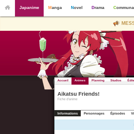
Japanime
Manga
Novel
Drama
Communa
MESS
Accueil
Animes
Planning
Studios
Édit
Aikatsu Friends!
Fiche d'anime
Informations
Personnages
Épisodes
V