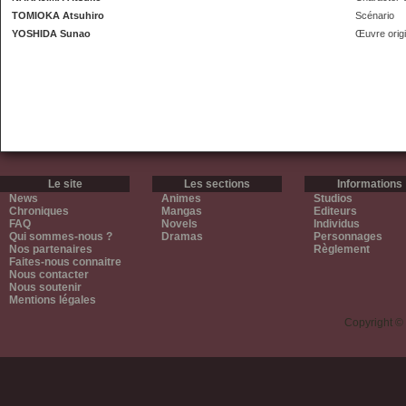
TOMIOKA Atsuhiro
Scénario
YOSHIDA Sunao
Œuvre origi
Le site
Les sections
Informations
News
Animes
Studios
Chroniques
Mangas
Editeurs
FAQ
Novels
Individus
Qui sommes-nous ?
Dramas
Personnages
Nos partenaires
Règlement
Faites-nous connaitre
Nous contacter
Nous soutenir
Mentions légales
Copyright ©