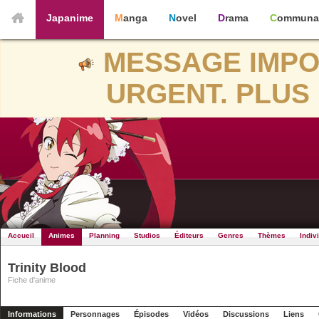
Japanime
Manga
Novel
Drama
Communa
MESSAGE IMPO
URGENT. PLUS 
Accueil
Animes
Planning
Studios
Éditeurs
Genres
Thèmes
Indiv
Trinity Blood
Fiche d'anime
Informations
Personnages
Épisodes
Vidéos
Discussions
Liens