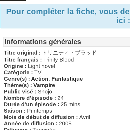
Pour compléter la fiche, vous d
ici 
Informations générales
Titre original :
トリニティ・ブラッド
Titre français :
Trinity Blood
Origine :
Light novel
Catégorie :
TV
Genre(s) :
Action
,
Fantastique
Thème(s) :
Vampire
Public visé :
Shōjo
Nombre d'épisode :
24
Durée d'un épisode :
25 mins
Saison :
Printemps
Mois de début de diffusion :
Avril
Année de diffusion :
2005
Diffusion :
Terminée