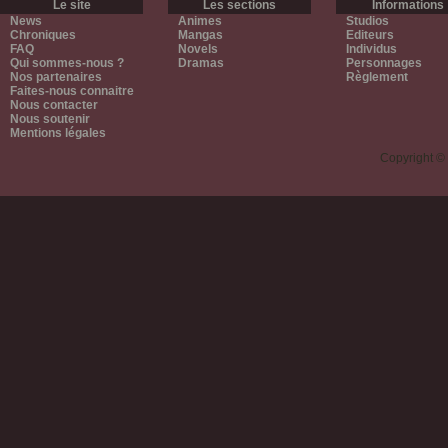
Le site
Les sections
Informations
News
Animes
Studios
Chroniques
Mangas
Editeurs
FAQ
Novels
Individus
Qui sommes-nous ?
Dramas
Personnages
Nos partenaires
Règlement
Faites-nous connaitre
Nous contacter
Nous soutenir
Mentions légales
Copyright ©