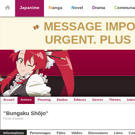
Japanime
Manga
Novel
Drama
Communa
MESSAGE IMPO
URGENT. PLUS 
Accueil
Animes
Planning
Studios
Éditeurs
Genres
Thèmes
Indiv
"Bungaku Shōjo"
Fiche d'anime
Informations
Personnages
Films
Vidéos
Discussions
Liens
Con