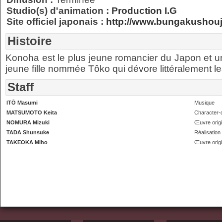
Studio(s) d'animation :
Production I.G
Site officiel japonais :
http://www.bungakushouj
Histoire
Konoha est le plus jeune romancier du Japon et un
jeune fille nommée Tôko qui dévore littéralement les 
Staff
ITŌ Masumi
Musique
MATSUMOTO Keita
Character-
NOMURA Mizuki
Œuvre origi
TADA Shunsuke
Réalisation
TAKEOKA Miho
Œuvre origi