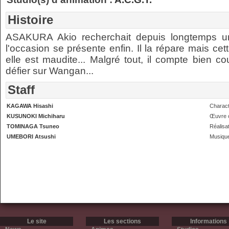
Histoire
ASAKURA Akio recherchait depuis longtemps u
l'occasion se présente enfin. Il la répare mais cet
elle est maudite... Malgré tout, il compte bien c
défier sur Wangan...
Staff
KAGAWA Hisashi
Charact
KUSUNOKI Michiharu
Œuvre o
TOMINAGA Tsuneo
Réalisa
UMEBORI Atsushi
Musiqu
Le site
Les sections
Informations