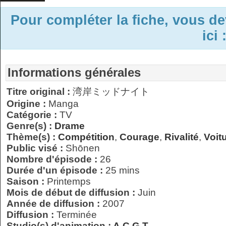
Pour compléter la fiche, vous d
ici 
Informations générales
Titre original :
湾岸ミッドナイト
Origine :
Manga
Catégorie :
TV
Genre(s) :
Drame
Thème(s) :
Compétition
,
Courage
,
Rivalité
,
Voit
Public visé :
Shōnen
Nombre d'épisode :
26
Durée d'un épisode :
25 mins
Saison :
Printemps
Mois de début de diffusion :
Juin
Année de diffusion :
2007
Diffusion :
Terminée
Studio(s) d'animation :
A.C.G.T.