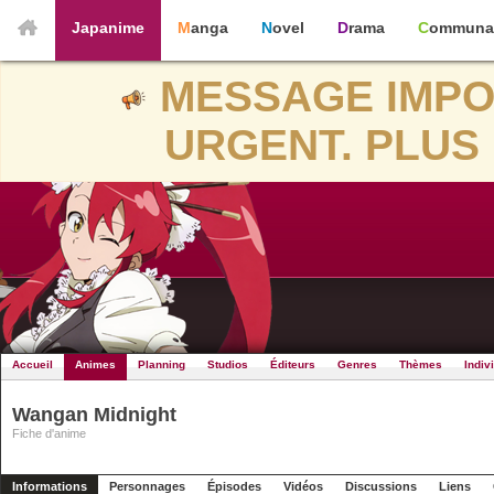
Japanime
Manga
Novel
Drama
Communa
MESSAGE IMPO
URGENT. PLUS 
Accueil
Animes
Planning
Studios
Éditeurs
Genres
Thèmes
Indiv
Wangan Midnight
Fiche d'anime
Informations
Personnages
Épisodes
Vidéos
Discussions
Liens