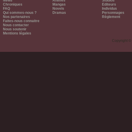
News
Animes
Studios
Chroniques
Mangas
Editeurs
FAQ
Novels
Individus
Qui sommes-nous ?
Dramas
Personnages
Nos partenaires
Règlement
Faites-nous connaitre
Nous contacter
Nous soutenir
Mentions légales
Copyright ©