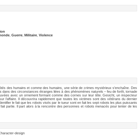
ion
 monde
,
Guerre
,
Militaire
,
Violence
 côtés des humains et comme des humains, une série de crimes mystérieux s'enchaîne. Des
dans des circonstances étranges liées à des phénomènes naturels – feu de forêt, tornade
ouvées avec un ornement formant comme des cornes sur leur tête. Gesicht, un inspecteur
ur l’affaire. Il découvrira rapidement que toutes les victimes sont des vétérans du dernier
dentifier le fait que les robots visés par le tueur sont en fait les sept robots les plus puissants
fait partie. Il part alors à la rencontre des personnes et robots menacés pour tenter de les
Character-design