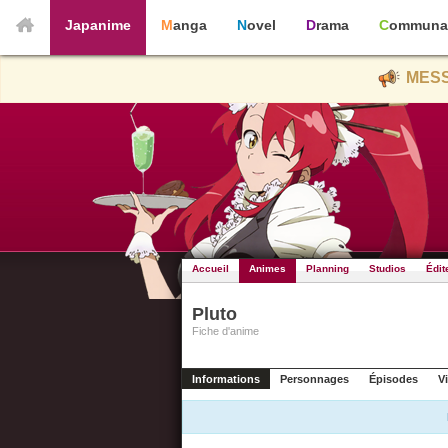
Japanime
Manga
Novel
Drama
Communa
MESS
Accueil
Animes
Planning
Studios
Édit
Pluto
Fiche d'anime
Informations
Personnages
Épisodes
V