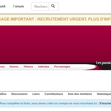
uté
Forum
AGE IMPORTANT : RECRUTEMENT URGENT. PLUS D'INF
eurs
Genres
Thèmes
Individus
Personnages
idéos
Discussions
Liens
Contributeurs
Avis des membres
Statistiqu
Pour compléter la fiche, vous devez créer un compte en vous inscrivant ici :
S'inscrir