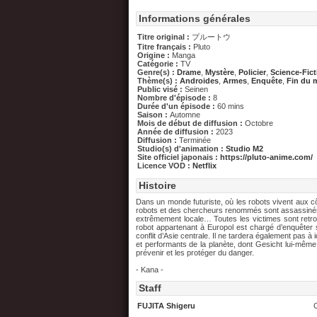
Informations générales
Titre original :
プルートウ
Titre français :
Pluto
Origine :
Manga
Catégorie :
TV
Genre(s) :
Drame
,
Mystère
,
Policier
,
Science-Fict
Thème(s) :
Androides
,
Armes
,
Enquête
,
Fin du
Public visé :
Seinen
Nombre d'épisode :
8
Durée d'un épisode :
60 mins
Saison :
Automne
Mois de début de diffusion :
Octobre
Année de diffusion :
2023
Diffusion :
Terminée
Studio(s) d'animation :
Studio M2
Site officiel japonais :
https://pluto-anime.com/
Licence VOD :
Netflix
Histoire
Dans un monde futuriste, où les robots vivent aux
robots et des chercheurs renommés sont assassinés 
extrêmement locale… Toutes les victimes sont retr
robot appartenant à Europol est chargé d’enquêter s
conflit d’Asie centrale. Il ne tardera également pas à i
et performants de la planète, dont Gesicht lui-même 
prévenir et les protéger du danger.
- Kana -
Staff
FUJITA Shigeru