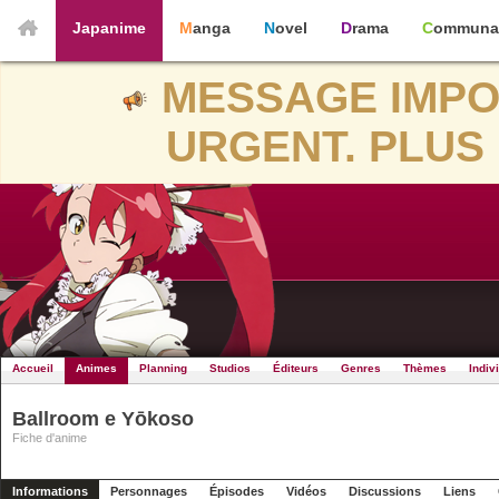
Japanime
Manga
Novel
Drama
Communa
MESSAGE IMPO
URGENT. PLUS 
Accueil
Animes
Planning
Studios
Éditeurs
Genres
Thèmes
Indiv
Ballroom e Yōkoso
Fiche d'anime
Informations
Personnages
Épisodes
Vidéos
Discussions
Liens