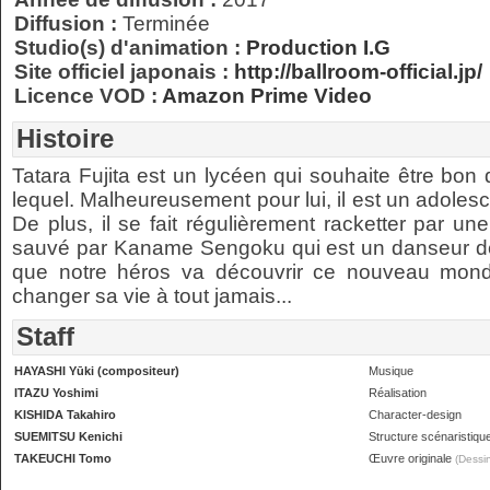
Diffusion :
Terminée
Studio(s) d'animation :
Production I.G
Site officiel japonais :
http://ballroom-official.jp/
Licence VOD :
Amazon Prime Video
Histoire
Tatara Fujita est un lycéen qui souhaite être bo
lequel. Malheureusement pour lui, il est un adoles
De plus, il se fait régulièrement racketter par une
sauvé par Kaname Sengoku qui est un danseur de b
que notre héros va découvrir ce nouveau monde
changer sa vie à tout jamais...
Staff
HAYASHI Yūki (compositeur)
Musique
ITAZU Yoshimi
Réalisation
KISHIDA Takahiro
Character-design
SUEMITSU Kenichi
Structure scénaristiqu
TAKEUCHI Tomo
Œuvre originale
(Dessin