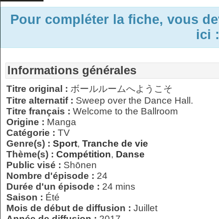
Pour compléter la fiche, vous d
ici 
Informations générales
Titre original :
ボールルームへようこそ
Titre alternatif :
Sweep over the Dance Hall.
Titre français :
Welcome to the Ballroom
Origine :
Manga
Catégorie :
TV
Genre(s) :
Sport
,
Tranche de vie
Thème(s) :
Compétition
,
Danse
Public visé :
Shōnen
Nombre d'épisode :
24
Durée d'un épisode :
24 mins
Saison :
Été
Mois de début de diffusion :
Juillet
Année de diffusion :
2017