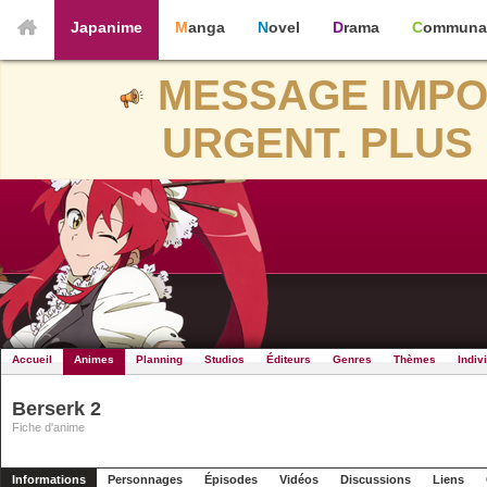
Japanime
Manga
Novel
Drama
Communa
MESSAGE IMPO
URGENT. PLUS 
Accueil
Animes
Planning
Studios
Éditeurs
Genres
Thèmes
Indiv
Berserk 2
Fiche d'anime
Informations
Personnages
Épisodes
Vidéos
Discussions
Liens