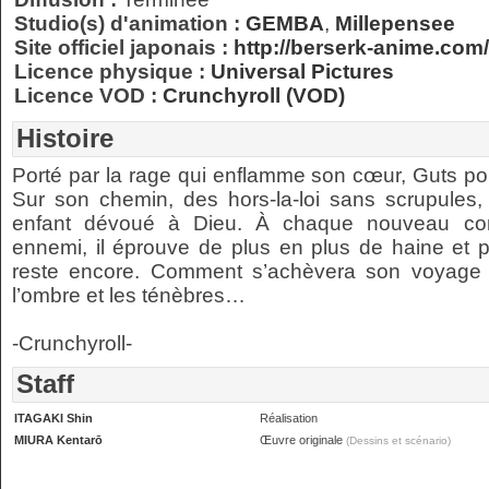
Studio(s) d'animation :
GEMBA
,
Millepensee
Site officiel japonais :
http://berserk-anime.com/
Licence physique :
Universal Pictures
Licence VOD :
Crunchyroll (VOD)
Histoire
Porté par la rage qui enflamme son cœur, Guts po
Sur son chemin, des hors-la-loi sans scrupules, 
enfant dévoué à Dieu. À chaque nouveau co
ennemi, il éprouve de plus en plus de haine et pe
reste encore. Comment s’achèvera son voyage 
l’ombre et les ténèbres…
-Crunchyroll-
Staff
ITAGAKI Shin
Réalisation
MIURA Kentarō
Œuvre originale
(Dessins et scénario)