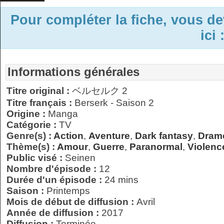
Pour compléter la fiche, vous d
ici 
Informations générales
Titre original :
ベルセルク 2
Titre français :
Berserk - Saison 2
Origine :
Manga
Catégorie :
TV
Genre(s) :
Action
,
Aventure
,
Dark fantasy
,
Dram
Thème(s) :
Amour
,
Guerre
,
Paranormal
,
Violenc
Public visé :
Seinen
Nombre d'épisode :
12
Durée d'un épisode :
24 mins
Saison :
Printemps
Mois de début de diffusion :
Avril
Année de diffusion :
2017
Diffusion :
Terminée