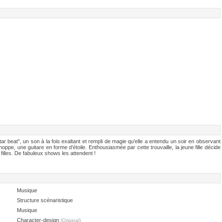
ar beat”, un son à la fois exaltant et rempli de magie qu’elle a entendu un soir en observant
choppe, une guitare en forme d’étoile. Enthousiasmée par cette trouvaille, la jeune fille décide
illes. De fabuleux shows les attendent !
Musique
Structure scénaristique
Musique
Character-design
(Original)