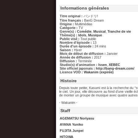
Informations générales
Titre original :
バンドリ!
Titre français :
BanG Dream
Origine :
Multimédias
Catégorie :
TV
Genre(s) :
Comédie
,
Musical
,
Tranche de vie
Thème(s) :
Idols
,
Musique
Public visé :
Tout public
Nombre d'épisode :
13
Durée d'un épisode :
24 mins
Saison :
Hiver
Mois de début de diffusion :
Janvier
Année de diffusion :
2017
Diffusion :
Terminée
Studio(s) d'animation :
Issen
,
XEBEC
Site officiel japonais :
http://bang-dream.com/
Licence VOD :
Wakanim (expirée)
Histoire
Depuis toute petite, Kasumi est à la recherche du “st
le ciel. Un jour, elle découvre au fond d’une vieille é
de monter un groupe de musique avec quatre autres f
- Wakanim -
Staff
AGEMATSU Noriyasu
AYANA Yuniko
FUJITA Junpei
HITOWA