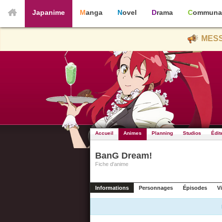
Japanime
Manga
Novel
Drama
Communa
MESS
Accueil
Animes
Planning
Studios
Édit
BanG Dream!
Fiche d'anime
Informations
Personnages
Épisodes
V