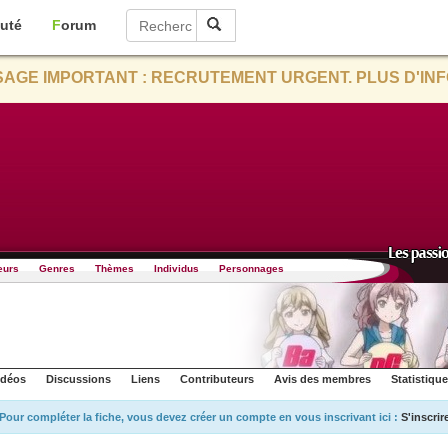
uté
Forum
AGE IMPORTANT : RECRUTEMENT URGENT. PLUS D'INF
eurs
Genres
Thèmes
Individus
Personnages
idéos
Discussions
Liens
Contributeurs
Avis des membres
Statistiqu
Pour compléter la fiche, vous devez créer un compte en vous inscrivant ici :
S'inscrir