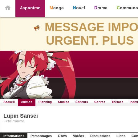
Japanime
Manga
Novel
Drama
Communa
MESSAGE IMPO
URGENT. PLUS 
Accueil
Animes
Planning
Studios
Éditeurs
Genres
Thèmes
Indiv
Lupin Sansei
Fiche d'anime
Informations
Personnages
OAVs
Vidéos
Discussions
Liens
Con