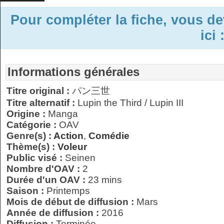
Pour compléter la fiche, vous d
ici 
Informations générales
Titre original :
パン三世
Titre alternatif :
Lupin the Third / Lupin III
Origine :
Manga
Catégorie :
OAV
Genre(s) :
Action
,
Comédie
Thème(s) :
Voleur
Public visé :
Seinen
Nombre d'OAV :
2
Durée d'un OAV :
23 mins
Saison :
Printemps
Mois de début de diffusion :
Mars
Année de diffusion :
2016
Diffusion :
Terminée