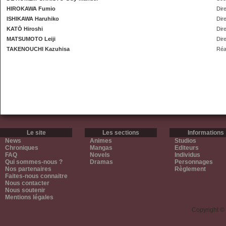
HIROKAWA Fumio
Dir
ISHIKAWA Haruhiko
Dir
KATŌ Hiroshi
Dire
MATSUMOTO Leiji
Dire
TAKENOUCHI Kazuhisa
Réa
Le site
Les sections
Informations
News
Animes
Studios
Chroniques
Mangas
Editeurs
FAQ
Novels
Individus
Qui sommes-nous ?
Dramas
Personnages
Nos partenaires
Règlement
Faites-nous connaitre
Nous contacter
Nous soutenir
Mentions légales
Copyright ©