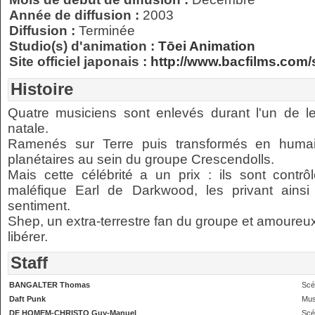
Année de diffusion :
2003
Diffusion :
Terminée
Studio(s) d'animation :
Tōei Animation
Site officiel japonais :
http://www.bacfilms.com/si
Histoire
Quatre musiciens sont enlevés durant l'un de le
natale.
Ramenés sur Terre puis transformés en humain
planétaires au sein du groupe Crescendolls.
Mais cette célébrité a un prix : ils sont contr
maléfique Earl de Darkwood, les privant ainsi
sentiment.
Shep, un extra-terrestre fan du groupe et amoureux 
libérer.
Staff
BANGALTER Thomas
Scé
Daft Punk
Mus
DE HOMEM-CHRISTO Guy-Manuel
Scé