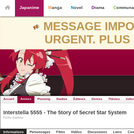
Japanime
Manga
Novel
Drama
Communa
MESSAGE IMPO
URGENT. PLUS 
Accueil
Animes
Planning
Studios
Éditeurs
Genres
Thèmes
Indiv
Interstella 5555 - The 5tory of 5ecret 5tar 5ystem
Fiche d'anime
Informations
Personnages
Films
Vidéos
Discussions
Liens
Con