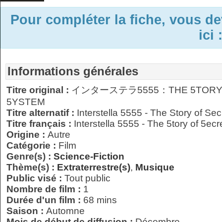
Pour compléter la fiche, vous d
ici 
Informations générales
Titre original :
インターステラ5555：THE 5TORY O
5YSTEM
Titre alternatif :
Interstella 5555 - The Story of Se
Titre français :
Interstella 5555 - The 5tory of 5ec
Origine :
Autre
Catégorie :
Film
Genre(s) :
Science-Fiction
Thème(s) :
Extraterrestre(s)
,
Musique
Public visé :
Tout public
Nombre de film :
1
Durée d'un film :
68 mins
Saison :
Automne
Mois de début de diffusion :
Décembre