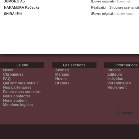
JŪMONJI Ao
Œuvre originale
(Scénario)
NAKAMURA Ryōsuke
Réalisation, Structure scénarist
SHIRAI Eiri
Œuvre originale
(Illustrations)
Le site
Les sections
Informations
News
Animes
Studios
Chroniques
Mangas
Editeurs
FAQ
Novels
Individus
Qui sommes-nous ?
Dramas
Personnages
Nos partenaires
Règlement
Faites-nous connaitre
Nous contacter
Nous soutenir
Mentions légales
Copyright ©