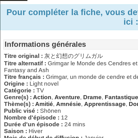
Pour compléter la fiche, vous d
ici 
Informations générales
Titre original :
灰と幻想のグリムガル
Titre alternatif :
Grimgar le Monde des Cendres et 
Fantasy and Ash
Titre français :
Grimgar, un monde de cendre et de
Origine :
Light novel
Catégorie :
TV
Genre(s) :
Action
,
Aventure
,
Drame
,
Fantastiqu
Thème(s) :
Amitié
,
Amnésie
,
Apprentissage
,
Do
Public visé :
Shōnen
Nombre d'épisode :
12
Durée d'un épisode :
24 mins
Saison :
Hiver
Mois de début de diffusion :
Janvier