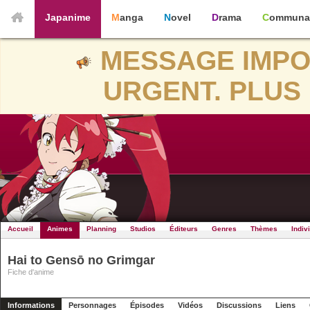
Japanime
Manga
Novel
Drama
Communa
MESSAGE IMPO
URGENT. PLUS 
Accueil
Animes
Planning
Studios
Éditeurs
Genres
Thèmes
Indiv
Hai to Gensō no Grimgar
Fiche d'anime
Informations
Personnages
Épisodes
Vidéos
Discussions
Liens