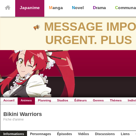
Japanime
Manga
Novel
Drama
Communa
MESSAGE IMPO
URGENT. PLUS 
Accueil
Animes
Planning
Studios
Éditeurs
Genres
Thèmes
Indiv
Bikini Warriors
Fiche d'anime
Informations
Personnages
Épisodes
Vidéos
Discussions
Liens