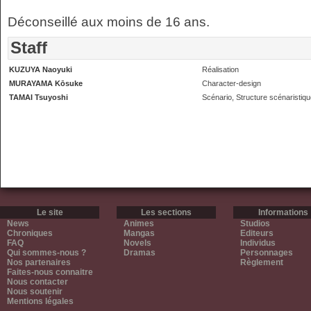
Déconseillé aux moins de 16 ans.
Staff
KUZUYA Naoyuki
Réalisation
MURAYAMA Kōsuke
Character-design
TAMAI Tsuyoshi
Scénario, Structure scénaristiq
Le site
Les sections
Informations
News
Animes
Studios
Chroniques
Mangas
Editeurs
FAQ
Novels
Individus
Qui sommes-nous ?
Dramas
Personnages
Nos partenaires
Règlement
Faites-nous connaitre
Nous contacter
Nous soutenir
Mentions légales