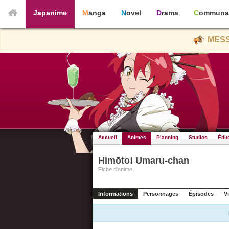
Japanime
Manga
Novel
Drama
Communa
MESS
Accueil
Animes
Planning
Studios
Édit
Himōto! Umaru-chan
Fiche d'anime
Informations
Personnages
Épisodes
V