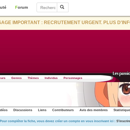
uté
Forum
AGE IMPORTANT : RECRUTEMENT URGENT. PLUS D'INF
eurs
Genres
Thèmes
Individus
Personnages
idéos
Discussions
Liens
Contributeurs
Avis des membres
Statistiqu
Pour compléter la fiche, vous devez créer un compte en vous inscrivant ici :
S'inscrir