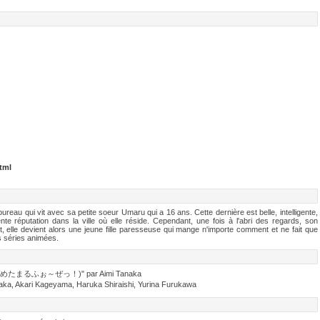
tml
reau qui vit avec sa petite soeur Umaru qui a 16 ans. Cette dernière est belle, intelligente,
lente réputation dans la ville où elle réside. Cependant, une fois à l'abri des regards, son
t, elle devient alors une jeune fille paresseuse qui mange n'importe comment et ne fait que
s séries animées.
ん的☆めたまるふぉ～ぜっ！)" par Aimi Tanaka
, Akari Kageyama, Haruka Shiraishi, Yurina Furukawa