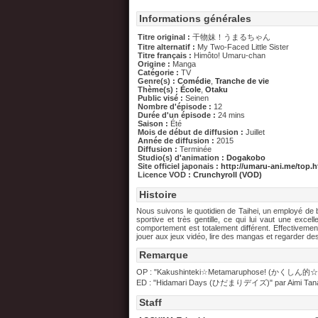
Informations générales
Titre original :
干物妹！うまるちゃん
Titre alternatif :
My Two-Faced Little Sister
Titre français :
Himôto! Umaru-chan
Origine :
Manga
Catégorie :
TV
Genre(s) :
Comédie
,
Tranche de vie
Thème(s) :
École
,
Otaku
Public visé :
Seinen
Nombre d'épisode :
12
Durée d'un épisode :
24 mins
Saison :
Été
Mois de début de diffusion :
Juillet
Année de diffusion :
2015
Diffusion :
Terminée
Studio(s) d'animation :
Dogakobo
Site officiel japonais :
http://umaru-ani.me/top.h
Licence VOD :
Crunchyroll (VOD)
Histoire
Nous suivons le quotidien de Taihei, un employé de bu
sportive et très gentille, ce qui lui vaut une excel
comportement est totalement différent. Effectivemen
jouer aux jeux vidéo, lire des mangas et regarder de
Remarque
OP : "Kakushinteki☆Metamaruphose! (かくし
ED : "Hidamari Days (ひだまりデイズ)" par Aimi Tanaka
Staff