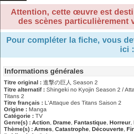
Attention, cette œuvre est desti
des scènes particulièrement v
Pour compléter la fiche, vous d
ici 
Informations générales
Titre original :
進撃の巨人 Season 2
Titre alternatif :
Shingeki no Kyojin Season 2 / Atta
Titans 2
Titre français :
L'Attaque des Titans Saison 2
Origine :
Manga
Catégorie :
TV
Genre(s) :
Action
,
Drame
,
Fantastique
,
Horreur
,
Thème(s) :
Armes
,
Catastrophe
,
Découverte
,
Fi