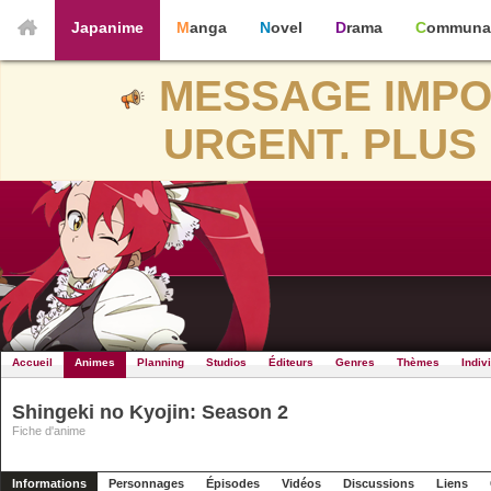
Japanime
Manga
Novel
Drama
Communa
MESSAGE IMPO
URGENT. PLUS 
Accueil
Animes
Planning
Studios
Éditeurs
Genres
Thèmes
Indiv
Shingeki no Kyojin: Season 2
Fiche d'anime
Informations
Personnages
Épisodes
Vidéos
Discussions
Liens