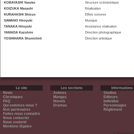
KOBAYASHI Yasuko
Structure scénaristique
KOIZUKA Masashi
Réalisation
KURAHASHI Shizuo
Effets sonores
SAWANO Hiroyuki
Musique
TANAKA Hiroyuki
Assistance réalisation
YAMADA Kazuhiro
Direction photographique
YOSHIHARA Shunichirō
Direction artistique
Le site
Les sections
Informations
News
Animes
Studios
Chroniques
Mangas
Editeurs
FAQ
Novels
Individus
Qui sommes-nous ?
Dramas
Personnages
Nos partenaires
Règlement
Faites-nous connaitre
Nous contacter
Nous soutenir
Mentions légales
Copyright ©