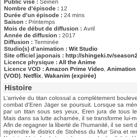
Public visé :
Seinen
Nombre d'épisode :
12
Durée d'un épisode :
24 mins
Saison :
Printemps
Mois de début de diffusion :
Avril
Année de diffusion :
2017
Diffusion :
Terminée
Studio(s) d'animation :
Wit Studio
Site officiel japonais :
http://shingeki.tv/season2
Licence physique :
All the Anime
Licence VOD :
Amazon Prime Video
,
Animation 
(VOD)
,
Netflix
,
Wakanim (expirée)
Histoire
L’arrivée du titan colossal a complètement boulever
combat d’Eren Jäger se poursuit. Lorsque sa mère
par un titan sous ses yeux, Eren jura de tous le
Mais dans sa lutte acharnée, il se transforme lui-me
Afin de regagner la liberté de l’humanité, il se se
reprendre le district de Stohess du Mur Sina et rem