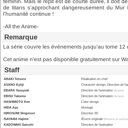
féminin. Mais le répit est de courte durée, il doit 
de titans s’approchant dangereusement du Mur R
l’humanité continue !
-All the Anime-
Remarque
La série couvre les événements jusqu'au tome 12 
Cet anime n'est pas disponible gratuitement sur W
Staff
ARAKI Tetsuro
Réalisation en chef
ASANO Kyōji
Character-design, Direction de l'a
EBARA Yasuyuki
Direction de l'animation
(Action)
EBISU Takuma
Direction de l'animation
(Action)
HASHIMOTO Ken
Color-design
HIDA Aya
Montage
HIROSUMI Shigenori
Direction 3D
ISAYAMA Hajime
Œuvre originale
(Dessins et scénar
KADOWAKI Satoshi
Direction de l'animation