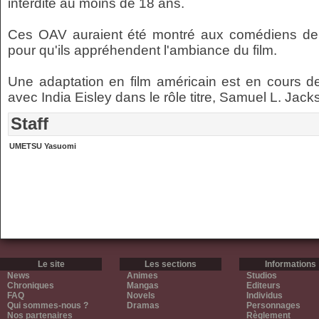
interdite au moins de 18 ans.
Ces OAV auraient été montré aux comédiens de Ki
pour qu'ils appréhendent l'ambiance du film.
Une adaptation en film américain est en cours d
avec India Eisley dans le rôle titre, Samuel L. Jack
Staff
UMETSU Yasuomi
Le site
Les sections
Informations
News
Animes
Studios
Chroniques
Mangas
Editeurs
FAQ
Novels
Individus
Qui sommes-nous ?
Dramas
Personnages
Nos partenaires
Règlement