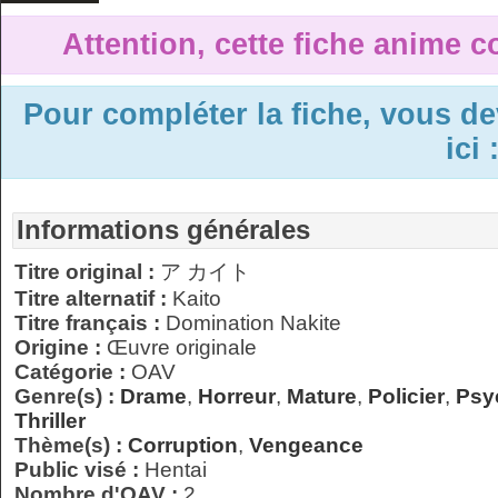
Attention, cette fiche anime c
Pour compléter la fiche, vous d
ici 
Informations générales
Titre original :
ア カイト
Titre alternatif :
Kaito
Titre français :
Domination Nakite
Origine :
Œuvre originale
Catégorie :
OAV
Genre(s) :
Drame
,
Horreur
,
Mature
,
Policier
,
Psy
Thriller
Thème(s) :
Corruption
,
Vengeance
Public visé :
Hentai
Nombre d'OAV :
2