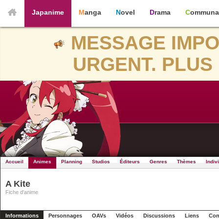
Japanime
Manga
Novel
Drama
Communa
MESSAGE IMPO
URGENT. PLUS 
Accueil
Animes
Planning
Studios
Éditeurs
Genres
Thèmes
Indiv
A Kite
Fiche d'anime
Informations
Personnages
OAVs
Vidéos
Discussions
Liens
Con