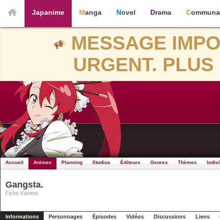
Japanime
Manga
Novel
Drama
Communa
MESSAGE IMPO
URGENT. PLUS 
Accueil
Animes
Planning
Studios
Éditeurs
Genres
Thèmes
Indiv
Gangsta.
Fiche d'anime
Informations
Personnages
Épisodes
Vidéos
Discussions
Liens