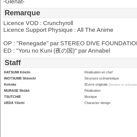
-Glénat-
Remarque
Licence VOD : Crunchyroll
Licence Support Physique : All The Anime
OP : "Renegade" par STEREO DIVE FOUNDATI
ED : "Yoru no Kuni (夜の国)" par Annabel
Staff
HATSUMI Kōichi
Réalisation en chef
INOTSUME Shinichi
Structure scénaristique
Kohske
Œuvre originale
(Dessins et scénario
MURASE Shūkō
Réalisation
TSUTCHIE
Musique
UEDA Yōichi
Character-design