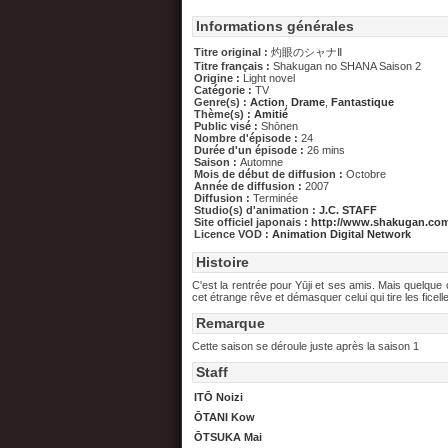
Informations générales
Titre original :
灼眼のシャナⅡ
Titre français :
Shakugan no SHANA Saison 2
Origine :
Light novel
Catégorie :
TV
Genre(s) :
Action
,
Drame
,
Fantastique
Thème(s) :
Amitié
Public visé :
Shōnen
Nombre d'épisode :
24
Durée d'un épisode :
26 mins
Saison :
Automne
Mois de début de diffusion :
Octobre
Année de diffusion :
2007
Diffusion :
Terminée
Studio(s) d'animation :
J.C. STAFF
Site officiel japonais :
http://www.shakugan.co
Licence VOD :
Animation Digital Network
Histoire
C'est la rentrée pour Yūji et ses amis. Mais quelque ch
cet étrange rêve et démasquer celui qui tire les ficell
Remarque
Cette saison se déroule juste après la saison 1
Staff
ITŌ Noizi
ŌTANI Kow
ŌTSUKA Mai