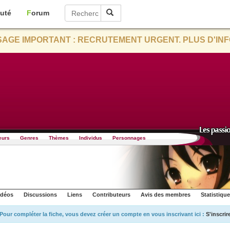
uté
Forum
AGE IMPORTANT : RECRUTEMENT URGENT. PLUS D'INF
eurs
Genres
Thèmes
Individus
Personnages
idéos
Discussions
Liens
Contributeurs
Avis des membres
Statistiqu
Pour compléter la fiche, vous devez créer un compte en vous inscrivant ici :
S'inscrir