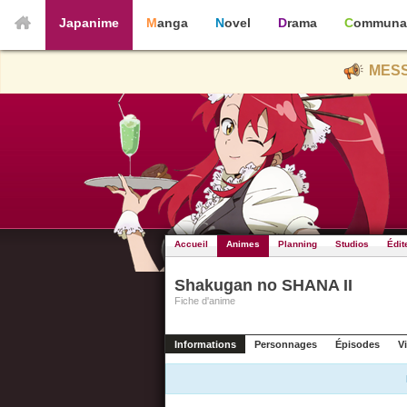
Japanime
Manga
Novel
Drama
Communa
MESS
Accueil
Animes
Planning
Studios
Édit
Shakugan no SHANA II
Fiche d'anime
Informations
Personnages
Épisodes
V