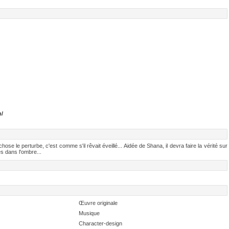
m/
ose le perturbe, c'est comme s'il rêvait éveillé... Aidée de Shana, il devra faire la vérité sur
es dans l'ombre...
Œuvre originale
Musique
Character-design