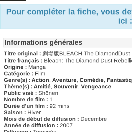
Pour compléter la fiche, vous d
ici 
Informations générales
Titre original :
劇場版BLEACH The DiamondDus
Titre français :
Bleach: The Diamond Dust Rebell
Origine :
Manga
Catégorie :
Film
Genre(s) :
Action
,
Aventure
,
Comédie
,
Fantasti
Thème(s) :
Amitié
,
Souvenir
,
Vengeance
Public visé :
Shōnen
Nombre de film :
1
Durée d'un film :
92 mins
Saison :
Hiver
Mois de début de diffusion :
Décembre
Année de diffusion :
2007
Diffusion :
Terminée