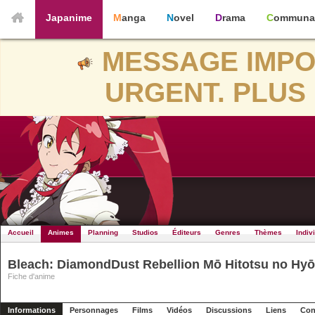
Japanime
Manga
Novel
Drama
Communa
MESSAGE IMPO
URGENT. PLUS 
Accueil
Animes
Planning
Studios
Éditeurs
Genres
Thèmes
Indiv
Bleach: DiamondDust Rebellion Mō Hitotsu no Hy
Fiche d'anime
Informations
Personnages
Films
Vidéos
Discussions
Liens
Con