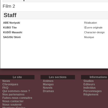
Film 2
Staff
ABE Noriyuki
Réalisation
KUBO Tite
Œuvre originale
KUDŌ Masashi
Character-design
SAGISU Shirō
Musique
Le site
Les sections
Informations
News
Animes
Studios
Chroniques
Mangas
Editeurs
FAQ
Novels
Individus
Qui sommes-nous ?
Dramas
Personnages
Nos partenaires
Règlement
Faites-nous connaitre
Nous contacter
Nous soutenir