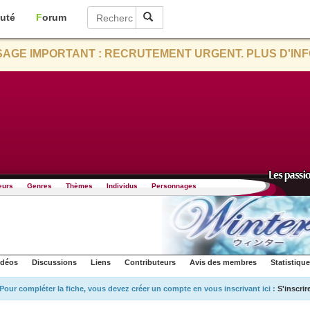
uté
Forum
AGE IMPORTANT : RECRUTEMENT URGENT. PLUS D'INF
eurs
Genres
Thèmes
Individus
Personnages
idéos
Discussions
Liens
Contributeurs
Avis des membres
Statistiqu
Pour compléter la fiche, vous devez créer un compte en vous inscrivant ici :
S'inscrir