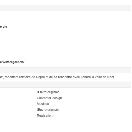
e vie
e/wintergarden/
t", racontant l'histoire de Dejiko et de sa rencontre avec Takurō la veille de Noël.
Œuvre originale
Character-design
Musique
Œuvre originale
Réalisation