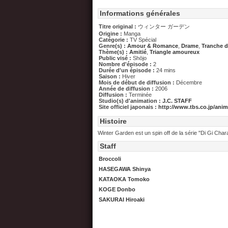
Informations générales
Titre original :
ウィンター ガーデン
Origine :
Manga
Catégorie :
TV Spécial
Genre(s) :
Amour & Romance
,
Drame
,
Tranche d
Thème(s) :
Amitié
,
Triangle amoureux
Public visé :
Shōjo
Nombre d'épisode :
2
Durée d'un épisode :
24 mins
Saison :
Hiver
Mois de début de diffusion :
Décembre
Année de diffusion :
2006
Diffusion :
Terminée
Studio(s) d'animation :
J.C. STAFF
Site officiel japonais :
http://www.tbs.co.jp/anim
Histoire
Winter Garden est un spin off de la série "Di Gi Chara
Staff
Broccoli
HASEGAWA Shinya
KATAOKA Tomoko
KOGE Donbo
SAKURAI Hiroaki