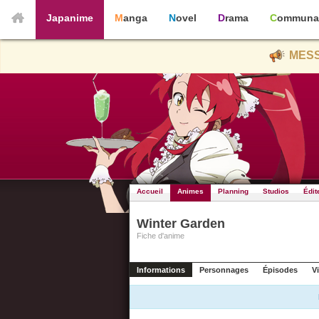
Japanime
Manga
Novel
Drama
Communa
MESS
Accueil
Animes
Planning
Studios
Édit
Winter Garden
Fiche d'anime
Informations
Personnages
Épisodes
V