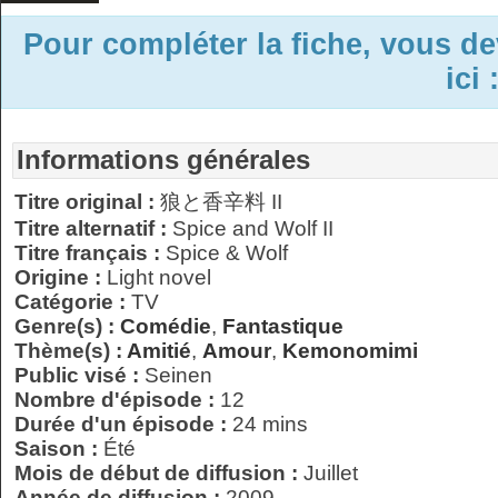
Pour compléter la fiche, vous d
ici 
Informations générales
Titre original :
狼と香辛料 II
Titre alternatif :
Spice and Wolf II
Titre français :
Spice & Wolf
Origine :
Light novel
Catégorie :
TV
Genre(s) :
Comédie
,
Fantastique
Thème(s) :
Amitié
,
Amour
,
Kemonomimi
Public visé :
Seinen
Nombre d'épisode :
12
Durée d'un épisode :
24 mins
Saison :
Été
Mois de début de diffusion :
Juillet
Année de diffusion :
2009