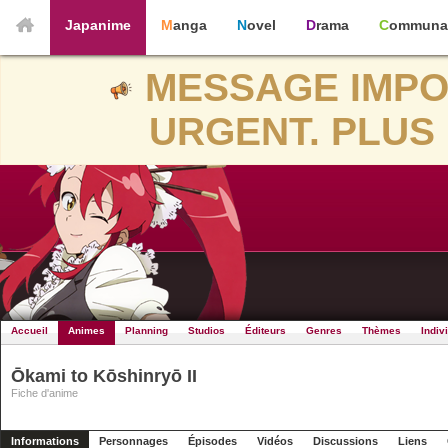
Japanime
Manga
Novel
Drama
Communa
MESSAGE IMPO
URGENT. PLUS 
Accueil
Animes
Planning
Studios
Éditeurs
Genres
Thèmes
Indiv
Ōkami to Kōshinryō II
Fiche d'anime
Informations
Personnages
Épisodes
Vidéos
Discussions
Liens