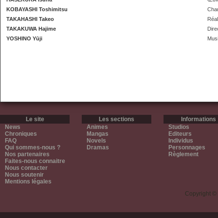
KOBAYASHI Toshimitsu
Char
TAKAHASHI Takeo
Réal
TAKAKUWA Hajime
Dire
YOSHINO Yūji
Mus
Le site
Les sections
Informations
News
Animes
Studios
Chroniques
Mangas
Editeurs
FAQ
Novels
Individus
Qui sommes-nous ?
Dramas
Personnages
Nos partenaires
Règlement
Faites-nous connaitre
Nous contacter
Nous soutenir
Mentions légales
Copyright ©