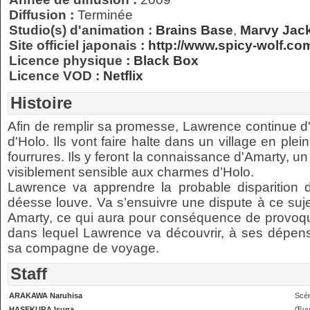
Diffusion :
Terminée
Studio(s) d'animation :
Brains Base
,
Marvy Jac
Site officiel japonais :
http://www.spicy-wolf.co
Licence physique :
Black Box
Licence VOD :
Netflix
Histoire
Afin de remplir sa promesse, Lawrence continue d
d'Holo. Ils vont faire halte dans un village en ple
fourrures. Ils y feront la connaissance d'Amarty, u
visiblement sensible aux charmes d’Holo.
Lawrence va apprendre la probable disparition de
déesse louve. Va s’ensuivre une dispute à ce sujet
Amarty, ce qui aura pour conséquence de provoq
dans lequel Lawrence va découvrir, à ses dépens,
sa compagne de voyage.
Staff
ARAKAWA Naruhisa
Scén
HASEKURA Isuna
Œuvr