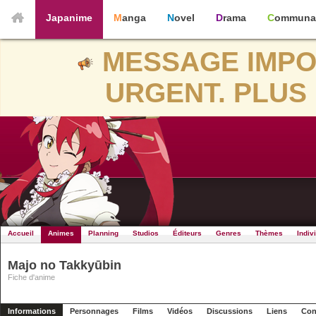
Japanime
Manga
Novel
Drama
Communa
MESSAGE IMPO
URGENT. PLUS 
Accueil
Animes
Planning
Studios
Éditeurs
Genres
Thèmes
Indiv
Majo no Takkyūbin
Fiche d'anime
Informations
Personnages
Films
Vidéos
Discussions
Liens
Con