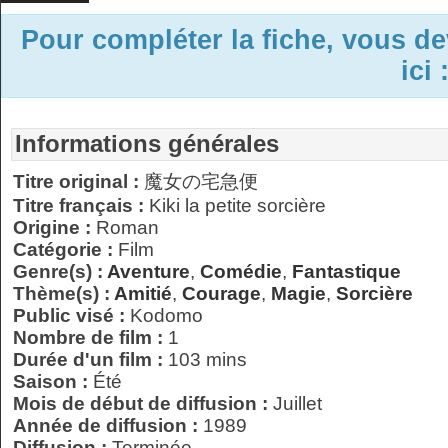
Pour compléter la fiche, vous d
ici 
Informations générales
Titre original :
魔女の宅急便
Titre français :
Kiki la petite sorcière
Origine :
Roman
Catégorie :
Film
Genre(s) :
Aventure
,
Comédie
,
Fantastique
Thème(s) :
Amitié
,
Courage
,
Magie
,
Sorcière
Public visé :
Kodomo
Nombre de film :
1
Durée d'un film :
103 mins
Saison :
Été
Mois de début de diffusion :
Juillet
Année de diffusion :
1989
Diffusion :
Terminée