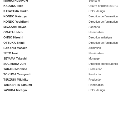
ISSHIKI Nobuyuki
Scénario
KADONO Eiko
Œuvre originale
(Scénar
KATAYAMA Yuriko
Color-design
KONDŌ Katsuya
Direction de l'animation
KONDŌ Yoshifumi
Direction de l'animation
MIYAZAKI Hayao
Scénario
OGATA Hideo
Planification
OHNO Hiroshi
Direction artistique
OTSUKA Shinji
Direction de l'animation
SAKANO Masako
Animation
SETO Iwai
Planification
SEYAMA Takeshi
Montage
SUGIMURA Juro
Direction photographiq
TAKAGI Morihisa
Production
TOKUMA Yasuyoshi
Production
TSUZUKI Mikihiko
Production
YAMASHITA Tatsumi
Planification
YASUDA Michiyo
Color-design